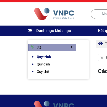
Danh mục khóa học
Kết 
T
3Q
Quy trình
Quy định
Các
Quy chế