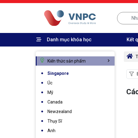
Danh mục khóa học
Kết 
T
Kiến thức sản phẩm
Singapore
Úc
Các
Mỹ
Canada
Newzealand
Thụy Sĩ
Anh